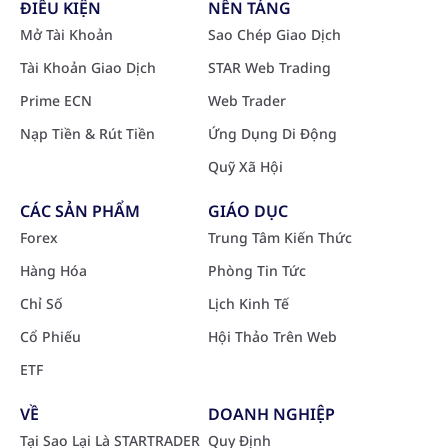
ĐIỀU KIỆN
NỀN TẢNG
Mở Tài Khoản
Sao Chép Giao Dịch
Tài Khoản Giao Dịch
STAR Web Trading
Prime ECN
Web Trader
Nạp Tiền & Rút Tiền
Ứng Dụng Di Động
Quỹ Xã Hội
CÁC SẢN PHẨM
GIÁO DỤC
Forex
Trung Tâm Kiến Thức
Hàng Hóa
Phòng Tin Tức
Chỉ Số
Lịch Kinh Tế
Cổ Phiếu
Hội Thảo Trên Web
ETF
VỀ
DOANH NGHIỆP
Tại Sao Lại Là STARTRADER
Quy Định