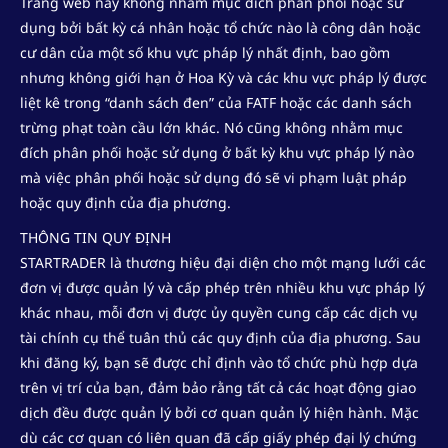
Trang web này không nhằm mục đích phân phối hoặc sử
dụng bởi bất kỳ cá nhân hoặc tổ chức nào là công dân hoặc
cư dân của một số khu vực pháp lý nhất định, bao gồm
nhưng không giới hạn ở Hoa Kỳ và các khu vực pháp lý được
liệt kê trong “danh sách đen” của FATF hoặc các danh sách
trừng phạt toàn cầu lớn khác. Nó cũng không nhằm mục
đích phân phối hoặc sử dụng ở bất kỳ khu vực pháp lý nào
mà việc phân phối hoặc sử dụng đó sẽ vi phạm luật pháp
hoặc quy định của địa phương.
THÔNG TIN QUY ĐỊNH
STARTRADER là thương hiệu đại diện cho một mạng lưới các
đơn vị được quản lý và cấp phép trên nhiều khu vực pháp lý
khác nhau, mỗi đơn vị được ủy quyền cung cấp các dịch vụ
tài chính cụ thể tuân thủ các quy định của địa phương. Sau
khi đăng ký, bạn sẽ được chỉ định vào tổ chức phù hợp dựa
trên vị trí của bạn, đảm bảo rằng tất cả các hoạt động giao
dịch đều được quản lý bởi cơ quan quản lý hiện hành. Mặc
dù các cơ quan có liên quan đã cấp giấy phép đại lý chứng