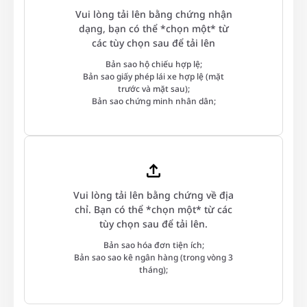
Vui
lòng
Vui lòng tải lên bằng chứng nhận
tải
dạng, bạn có thể *chọn một* từ
lên
các tùy chọn sau để tải lên
bằng
chứng
Bản sao hộ chiếu hợp lệ;
nhận
Bản sao giấy phép lái xe hợp lệ (mặt
dạng,
trước và mặt sau);
bạn
Bản sao chứng minh nhân dân;
có
thể
*chọn
một*
từ
các
tùy
Vui
chọn
lòng
Vui lòng tải lên bằng chứng về địa
sau
tải
chỉ. Bạn có thể *chọn một* từ các
để
lên
tải
tùy chọn sau để tải lên.
bằng
lênBản
chứng
Bản sao hóa đơn tiện ích;
sao
về
Bản sao sao kê ngân hàng (trong vòng 3
hộ
địa
chiếu
tháng);
chỉ.
hợp
Bạn
lệ;Bản
có
sao