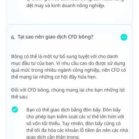
dệt may và kinh doanh nông nghiệp.
Tại sao nên giao dịch CFD bông?
6.
Bông có thể là một sự bổ sung tuyệt vời cho danh
mục đầu tư của bạn. Vì nhu cầu cao do được sử dụng
quá mức trong nhiều ngành công nghiệp, nên CFD có
thể mang lại những cơ hội đầy hứa hẹn.
Đối với CFD bông, chúng mang lại cho bạn những lợi
thế sau:
Bạn có thể giao dịch bằng đòn bẩy. Đòn bẩy
cho phép bạn kiểm soát các vị thế lớn hơn với
số vốn tối thiểu. Tuy nhiên, đòn bẩy cũng có
thể tối đa hóa các khoản lỗ tiềm ẩn nên các nhà
giao dịch cần thận trọng.