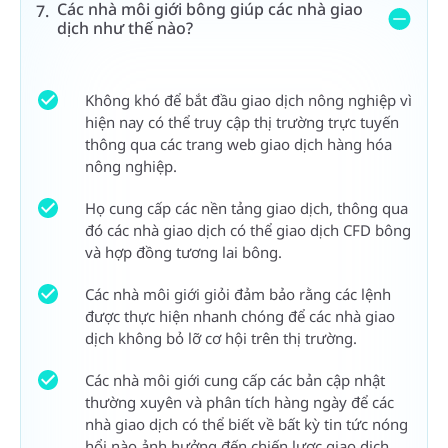
Các nhà môi giới bông giúp các nhà giao
7.
dịch như thế nào?
Không khó để bắt đầu giao dịch nông nghiệp vì
hiện nay có thể truy cập thị trường trực tuyến
thông qua các trang web giao dịch hàng hóa
nông nghiệp.
Họ cung cấp các nền tảng giao dịch, thông qua
đó các nhà giao dịch có thể giao dịch CFD bông
và hợp đồng tương lai bông.
Các nhà môi giới giỏi đảm bảo rằng các lệnh
được thực hiện nhanh chóng để các nhà giao
dịch không bỏ lỡ cơ hội trên thị trường.
Các nhà môi giới cung cấp các bản cập nhật
thường xuyên và phân tích hàng ngày để các
nhà giao dịch có thể biết về bất kỳ tin tức nóng
hổi nào ảnh hưởng đến chiến lược giao dịch