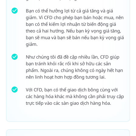
Bạn có thể hưởng lợi từ cả giá tăng và giá
giảm. Vì CFD cho phép bạn bán hoặc mua, nên
bạn có thể kiếm lợi nhuận từ biến động giá
theo cả hai hướng. Nếu bạn kỳ vọng giá tăng,
bạn sẽ mua và bạn sẽ bán nếu bạn kỳ vọng giá
giảm.
Như chúng tôi đã đề cập nhiều lần, CFD giúp
bạn tránh khỏi rắc rối khi sở hữu các sản
phẩm. Ngoài ra, chúng không có ngày hết hạn
nên linh hoạt hơn hợp đồng tương lai.
Với CFD, bạn có thể giao dịch bông cùng với
các hàng hóa khác mà không cần phải truy cập
trực tiếp vào các sàn giao dịch hàng hóa.