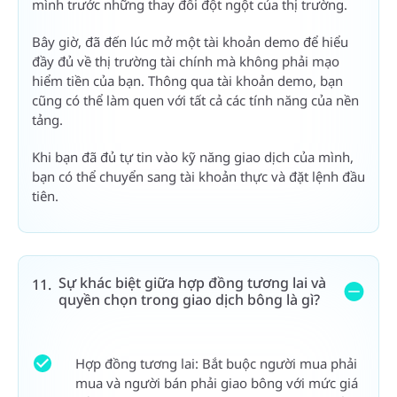
mình trước những thay đổi đột ngột của thị trường.
Bây giờ, đã đến lúc mở một tài khoản demo để hiểu
đầy đủ về thị trường tài chính mà không phải mạo
hiểm tiền của bạn. Thông qua tài khoản demo, bạn
cũng có thể làm quen với tất cả các tính năng của nền
tảng.
Khi bạn đã đủ tự tin vào kỹ năng giao dịch của mình,
bạn có thể chuyển sang tài khoản thực và đặt lệnh đầu
tiên.
Sự khác biệt giữa hợp đồng tương lai và
11.
quyền chọn trong giao dịch bông là gì?
Hợp đồng tương lai: Bắt buộc người mua phải
mua và người bán phải giao bông với mức giá