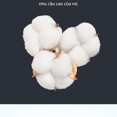
nhu cầu cao của nó.