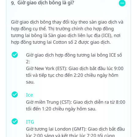
Giờ giao dịch bông là gì?
9.
Giờ giao dịch bông thay đổi tùy theo sàn giao dịch và
hợp đồng cụ thể. Thị trường chính cho hợp đồng
tương lai bông là Sàn giao dịch liên lục địa (ICE), nơi
hợp đồng tương lai Cotton số 2 được giao dịch.
Giờ giao dịch hợp đồng tương lai bông ICE số
2:
Giờ New York (EST): Giao dịch bắt đầu lúc 9:00
tối và tiếp tục cho đến 2:20 chiều ngày hôm
sau.
Ice
Giờ miền Trung (CST): Giao dịch diễn ra từ 8:00
tối đến 1:20 chiều ngày hôm sau.
ITG
Giờ tương lai London (GMT): Giao dịch bắt đầu
lúc 2:00 sáng và kết thúc lúc 7:20 tối cùng