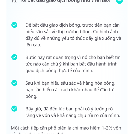
10.
Để bắt đầu giao dịch bông, trước tiên bạn cần
hiểu sâu sắc về thị trường bông. Có hình ảnh
đầy đủ về những yếu tố thúc đẩy giá xuống và
lên cao.
Bước này rất quan trọng vì nó cho bạn biết tin
tức nào cần chú ý khi bạn bắt đầu hành trình
giao dịch bông thực tế của mình.
Sau khi bạn hiểu sâu sắc về hàng hóa bông,
bạn cần hiểu các cách khác nhau để đầu tư
bông.
Bây giờ, đã đến lúc bạn phải có ý tưởng rõ
ràng về vốn và khả năng chịu rủi ro của mình.
Một cách tiếp cận phổ biến là chỉ mạo hiểm 1-2% vốn