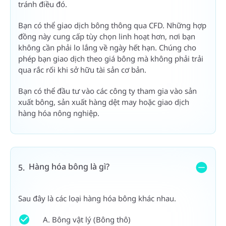
tránh điều đó.
Bạn có thể giao dịch bông thông qua CFD. Những hợp
đồng này cung cấp tùy chọn linh hoạt hơn, nơi bạn
không cần phải lo lắng về ngày hết hạn. Chúng cho
phép bạn giao dịch theo giá bông mà không phải trải
qua rắc rối khi sở hữu tài sản cơ bản.
Bạn có thể đầu tư vào các công ty tham gia vào sản
xuất bông, sản xuất hàng dệt may hoặc giao dịch
hàng hóa nông nghiệp.
Hàng hóa bông là gì?
5.
Sau đây là các loại hàng hóa bông khác nhau.
A. Bông vật lý (Bông thô)