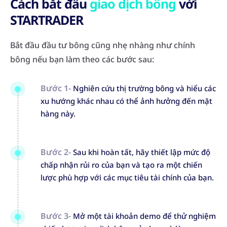
Cách bắt đầu
giao dịch bông
với
STARTRADER
Bắt đầu đầu tư bông cũng nhẹ nhàng như chính
bông nếu bạn làm theo các bước sau:
Bước 1-
Nghiên cứu thị trường bông và hiểu các
xu hướng khác nhau có thể ảnh hưởng đến mặt
hàng này.
Bước 2-
Sau khi hoàn tất, hãy thiết lập mức độ
chấp nhận rủi ro của bạn và tạo ra một chiến
lược phù hợp với các mục tiêu tài chính của bạn.
Bước 3-
Mở một tài khoản demo để thử nghiệm