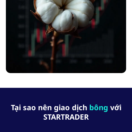
Tại sao nên giao dịch
bông
với
STARTRADER