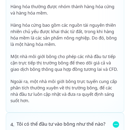
Hàng hóa thường được nhóm thành hàng hóa cứng
và hàng hóa mềm.
Hàng hóa cứng bao gồm các nguồn tài nguyên thiên
nhiên chủ yếu được khai thác từ đất, trong khi hàng
hóa mềm là các sản phẩm nông nghiệp. Do đó, bông
là một hàng hóa mềm.
Một nhà môi giới bông cho phép các nhà đầu tư tiếp
cận trực tiếp thị trường bông để theo dõi giá cả và
giao dịch bông thông qua hợp đồng tương lai và CFD.
Ngoài ra, một nhà môi giới bông trực tuyến cung cấp
phân tích thường xuyên về thị trường bông, để các
nhà đầu tư luôn cập nhật và đưa ra quyết định sáng
suốt hơn.
Tôi có thể đầu tư vào bông như thế nào?
4.