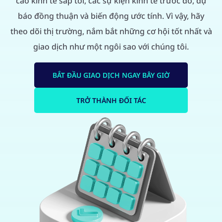
cáo kinh tế sắp tới, các sự kiện kinh tế trước đó, dự
báo đồng thuận và biến động ước tính. Vì vậy, hãy
theo dõi thị trường, nắm bắt những cơ hội tốt nhất và
giao dịch như một ngôi sao với chúng tôi.
BẮT ĐẦU GIAO DỊCH NGAY BÂY GIỜ
TRỞ THÀNH ĐỐI TÁC