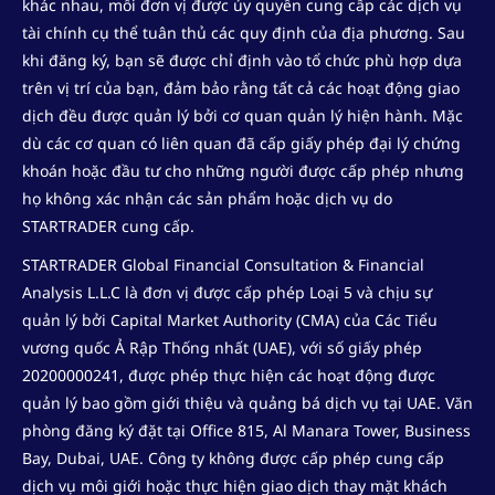
khác nhau, mỗi đơn vị được ủy quyền cung cấp các dịch vụ
tài chính cụ thể tuân thủ các quy định của địa phương. Sau
khi đăng ký, bạn sẽ được chỉ định vào tổ chức phù hợp dựa
trên vị trí của bạn, đảm bảo rằng tất cả các hoạt động giao
dịch đều được quản lý bởi cơ quan quản lý hiện hành. Mặc
dù các cơ quan có liên quan đã cấp giấy phép đại lý chứng
khoán hoặc đầu tư cho những người được cấp phép nhưng
họ không xác nhận các sản phẩm hoặc dịch vụ do
STARTRADER cung cấp.
STARTRADER Global Financial Consultation & Financial
Analysis L.L.C là đơn vị được cấp phép Loại 5 và chịu sự
quản lý bởi Capital Market Authority (CMA) của Các Tiểu
vương quốc Ả Rập Thống nhất (UAE), với số giấy phép
20200000241, được phép thực hiện các hoạt động được
quản lý bao gồm giới thiệu và quảng bá dịch vụ tại UAE. Văn
phòng đăng ký đặt tại Office 815, Al Manara Tower, Business
Bay, Dubai, UAE. Công ty không được cấp phép cung cấp
dịch vụ môi giới hoặc thực hiện giao dịch thay mặt khách