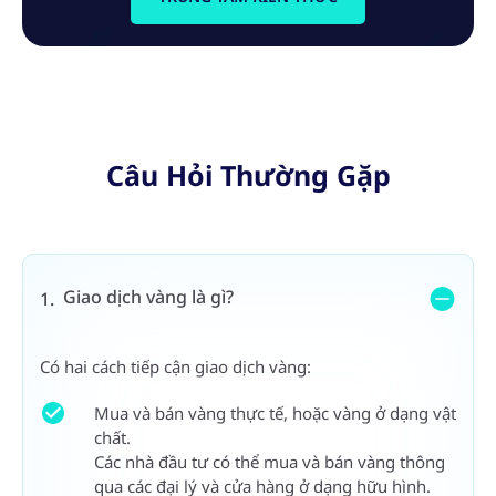
Câu Hỏi Thường Gặp
Giao dịch vàng là gì?
1.
Có hai cách tiếp cận giao dịch vàng:
Mua và bán vàng thực tế, hoặc vàng ở dạng vật
chất.
Các nhà đầu tư có thể mua và bán vàng thông
qua các đại lý và cửa hàng ở dạng hữu hình.