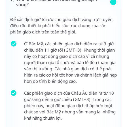
vàng?
Để xác định giờ tối ưu cho giao dịch vàng trực tuyến,
điều cần thiết là phải hiểu cấu trúc chung của các
phiên giao dịch trên toàn thế giới.
Ở Bắc Mỹ, các phiên giao dịch diễn ra từ 3 giờ
chiều đến 11 giờ tối (GMT+3). Khung thời gian
này có hoạt động giao dịch cao vì cả những
người tham gia tổ chức và bán lẻ đều tham gia
vào thị trường. Các nhà giao dịch có thể phát
hiện ra các cơ hội tốt hơn và chênh lệch giá hẹp
hơn do tính biến động cao.
Các phiên giao dịch của Châu Âu diễn ra từ 10
giờ sáng đến 6 giờ chiều (GMT+3). Trong các
phiên này, hoạt động giao dịch thấp hơn một
chút so với Bắc Mỹ nhưng vẫn mang lại những
khả năng thuận lợi.