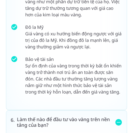
vàng như một phần dự trữ tiền tệ của họ. Việc
tăng dự trữ thường tương quan với giá cao
hơn của kim loại màu vàng.
Đô la Mỹ
Giá vàng có xu hướng biến động ngược với giá
trị của đô la Mỹ. Khi đồng đô la mạnh lên, giá
vàng thường giảm và ngược lại.
Bảo vệ tài sản
Sự ổn định của vàng trong thời kỳ bất ổn khiến
vàng trở thành nơi trú ẩn an toàn được săn
đón. Các nhà đầu tư thường tăng lượng vàng
nắm giữ như một hình thức bảo vệ tài sản
trong thời kỳ hỗn loạn, dẫn đến giá vàng tăng.
Làm thế nào để đầu tư vào vàng trên nền
6.
tảng của bạn?