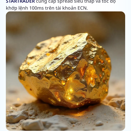
STARTRADER
cung cấp spread siêu thấp và tốc độ
khớp lệnh 100ms trên tài khoản ECN.